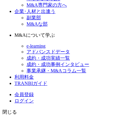
M&A専門家の方へ
企業･人材と出逢う
副業部
M&Aな部
M&Aについて学ぶ
e-learning
アドバンスドデータ
成約・成功実績一覧
成約・成功事例インタビュー
事業承継・M&Aコラム一覧
利用料金
TRANBIガイド
会員登録
ログイン
閉じる