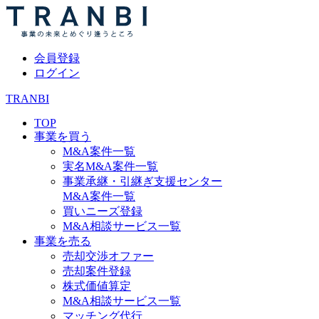
会員登録
ログイン
TRANBI
TOP
事業を買う
M&A案件一覧
実名M&A案件一覧
事業承継・引継ぎ支援センター
M&A案件一覧
買いニーズ登録
M&A相談サービス一覧
事業を売る
売却交渉オファー
売却案件登録
株式価値算定
M&A相談サービス一覧
マッチング代行