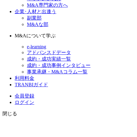
M&A専門家の方へ
企業･人材と出逢う
副業部
M&Aな部
M&Aについて学ぶ
e-learning
アドバンスドデータ
成約・成功実績一覧
成約・成功事例インタビュー
事業承継・M&Aコラム一覧
利用料金
TRANBIガイド
会員登録
ログイン
閉じる