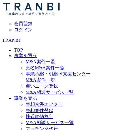
会員登録
ログイン
TRANBI
TOP
事業を買う
M&A案件一覧
実名M&A案件一覧
事業承継・引継ぎ支援センター
M&A案件一覧
買いニーズ登録
M&A相談サービス一覧
事業を売る
売却交渉オファー
売却案件登録
株式価値算定
M&A相談サービス一覧
マッチング代行