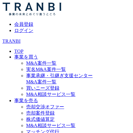
会員登録
ログイン
TRANBI
TOP
事業を買う
M&A案件一覧
実名M&A案件一覧
事業承継・引継ぎ支援センター
M&A案件一覧
買いニーズ登録
M&A相談サービス一覧
事業を売る
売却交渉オファー
売却案件登録
株式価値算定
M&A相談サービス一覧
マッチング代行