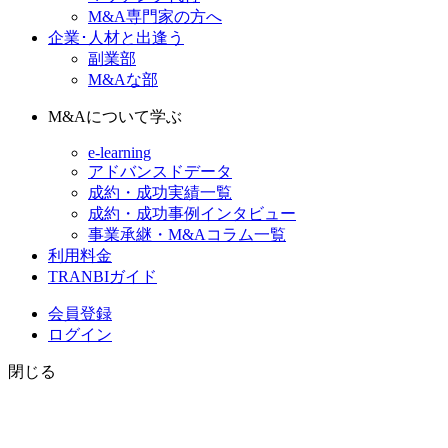
M&A専門家の方へ
企業･人材と出逢う
副業部
M&Aな部
M&Aについて学ぶ
e-learning
アドバンスドデータ
成約・成功実績一覧
成約・成功事例インタビュー
事業承継・M&Aコラム一覧
利用料金
TRANBIガイド
会員登録
ログイン
閉じる