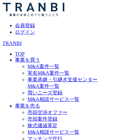
会員登録
ログイン
TRANBI
TOP
事業を買う
M&A案件一覧
実名M&A案件一覧
事業承継・引継ぎ支援センター
M&A案件一覧
買いニーズ登録
M&A相談サービス一覧
事業を売る
売却交渉オファー
売却案件登録
株式価値算定
M&A相談サービス一覧
マッチング代行