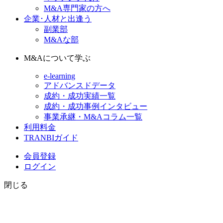
M&A専門家の方へ
企業･人材と出逢う
副業部
M&Aな部
M&Aについて学ぶ
e-learning
アドバンスドデータ
成約・成功実績一覧
成約・成功事例インタビュー
事業承継・M&Aコラム一覧
利用料金
TRANBIガイド
会員登録
ログイン
閉じる