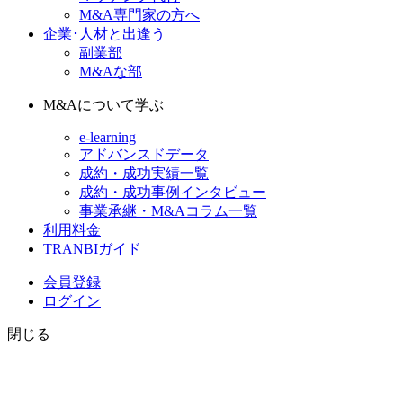
M&A専門家の方へ
企業･人材と出逢う
副業部
M&Aな部
M&Aについて学ぶ
e-learning
アドバンスドデータ
成約・成功実績一覧
成約・成功事例インタビュー
事業承継・M&Aコラム一覧
利用料金
TRANBIガイド
会員登録
ログイン
閉じる