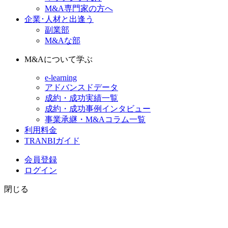
M&A専門家の方へ
企業･人材と出逢う
副業部
M&Aな部
M&Aについて学ぶ
e-learning
アドバンスドデータ
成約・成功実績一覧
成約・成功事例インタビュー
事業承継・M&Aコラム一覧
利用料金
TRANBIガイド
会員登録
ログイン
閉じる