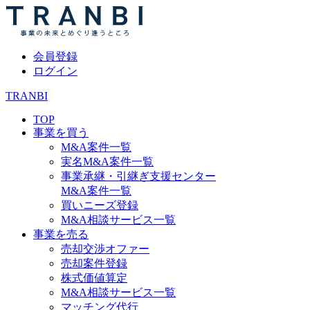
会員登録
ログイン
TRANBI
TOP
事業を買う
M&A案件一覧
実名M&A案件一覧
事業承継・引継ぎ支援センター
M&A案件一覧
買いニーズ登録
M&A相談サービス一覧
事業を売る
売却交渉オファー
売却案件登録
株式価値算定
M&A相談サービス一覧
マッチング代行