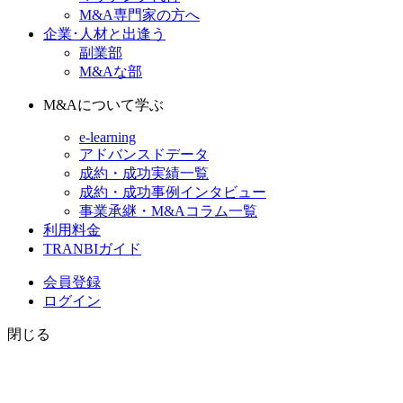
M&A専門家の方へ
企業･人材と出逢う
副業部
M&Aな部
M&Aについて学ぶ
e-learning
アドバンスドデータ
成約・成功実績一覧
成約・成功事例インタビュー
事業承継・M&Aコラム一覧
利用料金
TRANBIガイド
会員登録
ログイン
閉じる