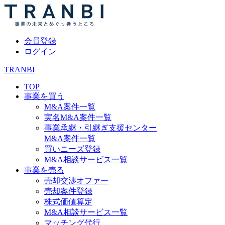
会員登録
ログイン
TRANBI
TOP
事業を買う
M&A案件一覧
実名M&A案件一覧
事業承継・引継ぎ支援センター
M&A案件一覧
買いニーズ登録
M&A相談サービス一覧
事業を売る
売却交渉オファー
売却案件登録
株式価値算定
M&A相談サービス一覧
マッチング代行