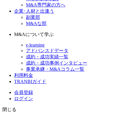
M&A専門家の方へ
企業･人材と出逢う
副業部
M&Aな部
M&Aについて学ぶ
e-learning
アドバンスドデータ
成約・成功実績一覧
成約・成功事例インタビュー
事業承継・M&Aコラム一覧
利用料金
TRANBIガイド
会員登録
ログイン
閉じる