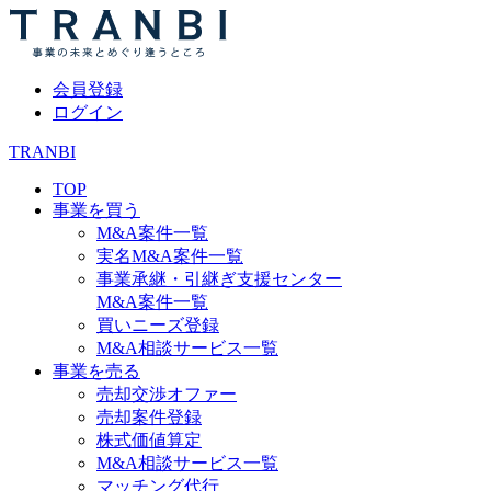
会員登録
ログイン
TRANBI
TOP
事業を買う
M&A案件一覧
実名M&A案件一覧
事業承継・引継ぎ支援センター
M&A案件一覧
買いニーズ登録
M&A相談サービス一覧
事業を売る
売却交渉オファー
売却案件登録
株式価値算定
M&A相談サービス一覧
マッチング代行