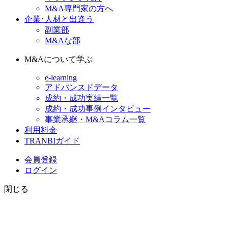
M&A専門家の方へ
企業･人材と出逢う
副業部
M&Aな部
M&Aについて学ぶ
e-learning
アドバンスドデータ
成約・成功実績一覧
成約・成功事例インタビュー
事業承継・M&Aコラム一覧
利用料金
TRANBIガイド
会員登録
ログイン
閉じる