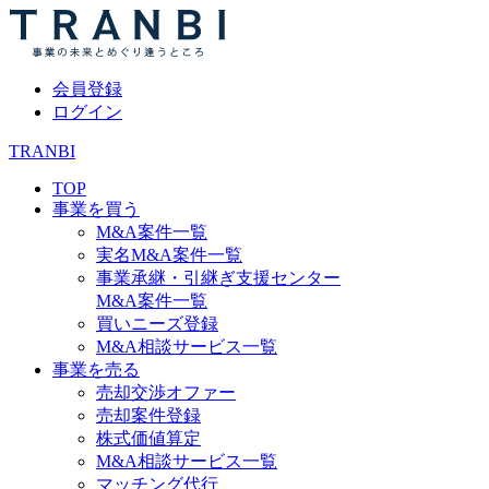
会員登録
ログイン
TRANBI
TOP
事業を買う
M&A案件一覧
実名M&A案件一覧
事業承継・引継ぎ支援センター
M&A案件一覧
買いニーズ登録
M&A相談サービス一覧
事業を売る
売却交渉オファー
売却案件登録
株式価値算定
M&A相談サービス一覧
マッチング代行