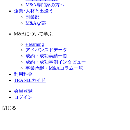
M&A専門家の方へ
企業･人材と出逢う
副業部
M&Aな部
M&Aについて学ぶ
e-learning
アドバンスドデータ
成約・成功実績一覧
成約・成功事例インタビュー
事業承継・M&Aコラム一覧
利用料金
TRANBIガイド
会員登録
ログイン
閉じる