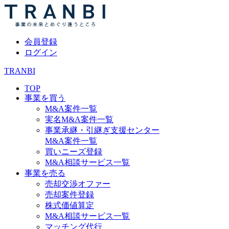
会員登録
ログイン
TRANBI
TOP
事業を買う
M&A案件一覧
実名M&A案件一覧
事業承継・引継ぎ支援センター
M&A案件一覧
買いニーズ登録
M&A相談サービス一覧
事業を売る
売却交渉オファー
売却案件登録
株式価値算定
M&A相談サービス一覧
マッチング代行