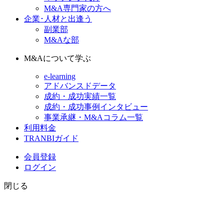
M&A専門家の方へ
企業･人材と出逢う
副業部
M&Aな部
M&Aについて学ぶ
e-learning
アドバンスドデータ
成約・成功実績一覧
成約・成功事例インタビュー
事業承継・M&Aコラム一覧
利用料金
TRANBIガイド
会員登録
ログイン
閉じる