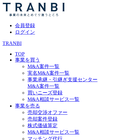
会員登録
ログイン
TRANBI
TOP
事業を買う
M&A案件一覧
実名M&A案件一覧
事業承継・引継ぎ支援センター
M&A案件一覧
買いニーズ登録
M&A相談サービス一覧
事業を売る
売却交渉オファー
売却案件登録
株式価値算定
M&A相談サービス一覧
マッチング代行