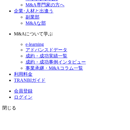
M&A専門家の方へ
企業･人材と出逢う
副業部
M&Aな部
M&Aについて学ぶ
e-learning
アドバンスドデータ
成約・成功実績一覧
成約・成功事例インタビュー
事業承継・M&Aコラム一覧
利用料金
TRANBIガイド
会員登録
ログイン
閉じる