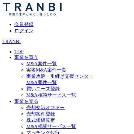
会員登録
ログイン
TRANBI
TOP
事業を買う
M&A案件一覧
実名M&A案件一覧
事業承継・引継ぎ支援センター
M&A案件一覧
買いニーズ登録
M&A相談サービス一覧
事業を売る
売却交渉オファー
売却案件登録
株式価値算定
M&A相談サービス一覧
マッチング代行