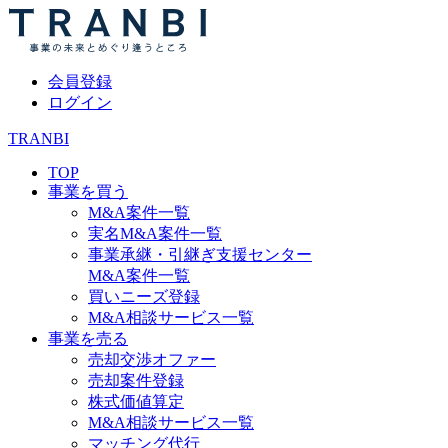
会員登録
ログイン
TRANBI
TOP
事業を買う
M&A案件一覧
実名M&A案件一覧
事業承継・引継ぎ支援センター
M&A案件一覧
買いニーズ登録
M&A相談サービス一覧
事業を売る
売却交渉オファー
売却案件登録
株式価値算定
M&A相談サービス一覧
マッチング代行