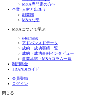
M&A専門家の方へ
企業･人材と出逢う
副業部
M&Aな部
M&Aについて学ぶ
e-learning
アドバンスドデータ
成約・成功実績一覧
成約・成功事例インタビュー
事業承継・M&Aコラム一覧
利用料金
TRANBIガイド
会員登録
ログイン
閉じる