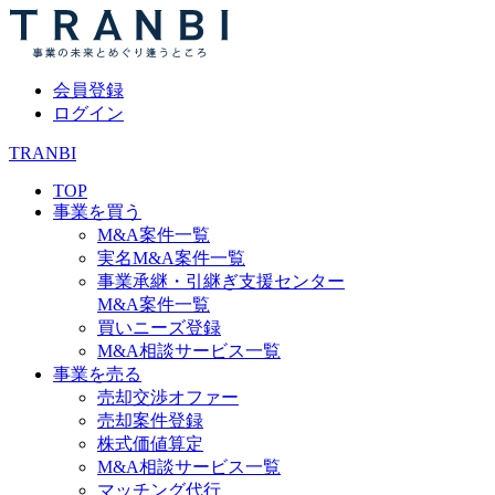
会員登録
ログイン
TRANBI
TOP
事業を買う
M&A案件一覧
実名M&A案件一覧
事業承継・引継ぎ支援センター
M&A案件一覧
買いニーズ登録
M&A相談サービス一覧
事業を売る
売却交渉オファー
売却案件登録
株式価値算定
M&A相談サービス一覧
マッチング代行