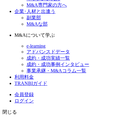
M&A専門家の方へ
企業･人材と出逢う
副業部
M&Aな部
M&Aについて学ぶ
e-learning
アドバンスドデータ
成約・成功実績一覧
成約・成功事例インタビュー
事業承継・M&Aコラム一覧
利用料金
TRANBIガイド
会員登録
ログイン
閉じる