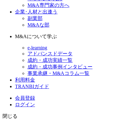
M&A専門家の方へ
企業･人材と出逢う
副業部
M&Aな部
M&Aについて学ぶ
e-learning
アドバンスドデータ
成約・成功実績一覧
成約・成功事例インタビュー
事業承継・M&Aコラム一覧
利用料金
TRANBIガイド
会員登録
ログイン
閉じる