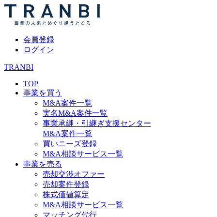
会員登録
ログイン
TRANBI
TOP
事業を買う
M&A案件一覧
実名M&A案件一覧
事業承継・引継ぎ支援センター
M&A案件一覧
買いニーズ登録
M&A相談サービス一覧
事業を売る
売却交渉オファー
売却案件登録
株式価値算定
M&A相談サービス一覧
マッチング代行