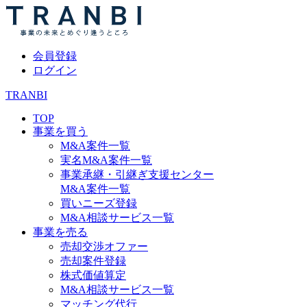
会員登録
ログイン
TRANBI
TOP
事業を買う
M&A案件一覧
実名M&A案件一覧
事業承継・引継ぎ支援センター
M&A案件一覧
買いニーズ登録
M&A相談サービス一覧
事業を売る
売却交渉オファー
売却案件登録
株式価値算定
M&A相談サービス一覧
マッチング代行