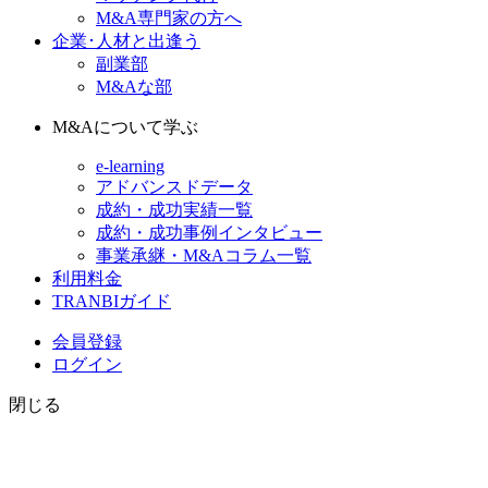
M&A専門家の方へ
企業･人材と出逢う
副業部
M&Aな部
M&Aについて学ぶ
e-learning
アドバンスドデータ
成約・成功実績一覧
成約・成功事例インタビュー
事業承継・M&Aコラム一覧
利用料金
TRANBIガイド
会員登録
ログイン
閉じる