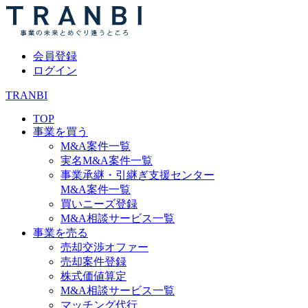
会員登録
ログイン
TRANBI
TOP
事業を買う
M&A案件一覧
実名M&A案件一覧
事業承継・引継ぎ支援センター
M&A案件一覧
買いニーズ登録
M&A相談サービス一覧
事業を売る
売却交渉オファー
売却案件登録
株式価値算定
M&A相談サービス一覧
マッチング代行