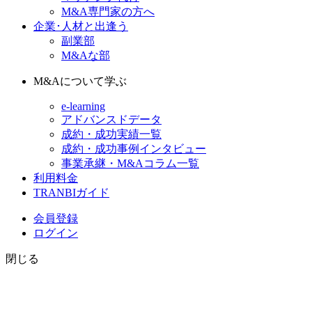
M&A専門家の方へ
企業･人材と出逢う
副業部
M&Aな部
M&Aについて学ぶ
e-learning
アドバンスドデータ
成約・成功実績一覧
成約・成功事例インタビュー
事業承継・M&Aコラム一覧
利用料金
TRANBIガイド
会員登録
ログイン
閉じる