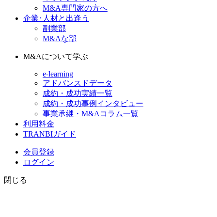
M&A専門家の方へ
企業･人材と出逢う
副業部
M&Aな部
M&Aについて学ぶ
e-learning
アドバンスドデータ
成約・成功実績一覧
成約・成功事例インタビュー
事業承継・M&Aコラム一覧
利用料金
TRANBIガイド
会員登録
ログイン
閉じる