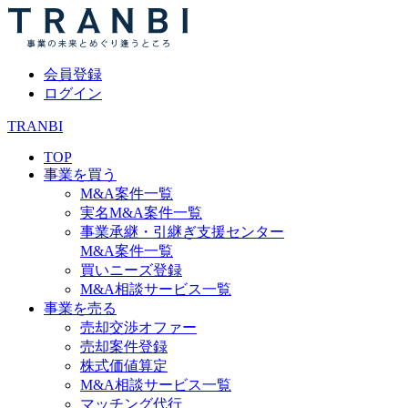
会員登録
ログイン
TRANBI
TOP
事業を買う
M&A案件一覧
実名M&A案件一覧
事業承継・引継ぎ支援センター
M&A案件一覧
買いニーズ登録
M&A相談サービス一覧
事業を売る
売却交渉オファー
売却案件登録
株式価値算定
M&A相談サービス一覧
マッチング代行