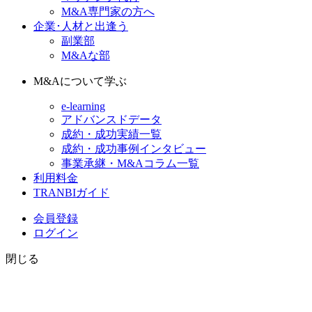
M&A専門家の方へ
企業･人材と出逢う
副業部
M&Aな部
M&Aについて学ぶ
e-learning
アドバンスドデータ
成約・成功実績一覧
成約・成功事例インタビュー
事業承継・M&Aコラム一覧
利用料金
TRANBIガイド
会員登録
ログイン
閉じる