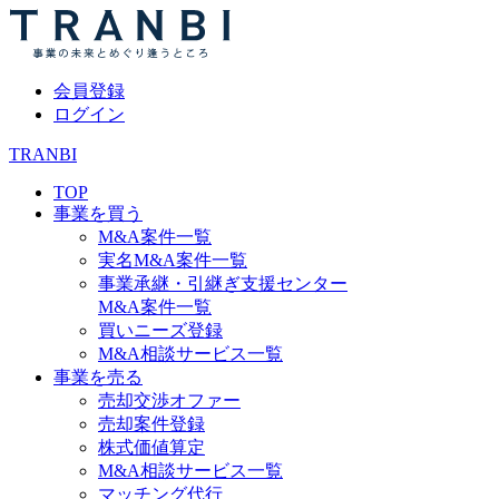
会員登録
ログイン
TRANBI
TOP
事業を買う
M&A案件一覧
実名M&A案件一覧
事業承継・引継ぎ支援センター
M&A案件一覧
買いニーズ登録
M&A相談サービス一覧
事業を売る
売却交渉オファー
売却案件登録
株式価値算定
M&A相談サービス一覧
マッチング代行