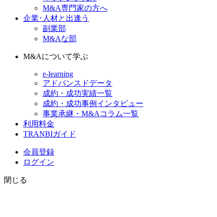
M&A専門家の方へ
企業･人材と出逢う
副業部
M&Aな部
M&Aについて学ぶ
e-learning
アドバンスドデータ
成約・成功実績一覧
成約・成功事例インタビュー
事業承継・M&Aコラム一覧
利用料金
TRANBIガイド
会員登録
ログイン
閉じる