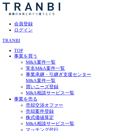
会員登録
ログイン
TRANBI
TOP
事業を買う
M&A案件一覧
実名M&A案件一覧
事業承継・引継ぎ支援センター
M&A案件一覧
買いニーズ登録
M&A相談サービス一覧
事業を売る
売却交渉オファー
売却案件登録
株式価値算定
M&A相談サービス一覧
マッチング代行