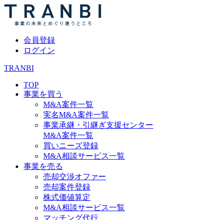
会員登録
ログイン
TRANBI
TOP
事業を買う
M&A案件一覧
実名M&A案件一覧
事業承継・引継ぎ支援センター
M&A案件一覧
買いニーズ登録
M&A相談サービス一覧
事業を売る
売却交渉オファー
売却案件登録
株式価値算定
M&A相談サービス一覧
マッチング代行