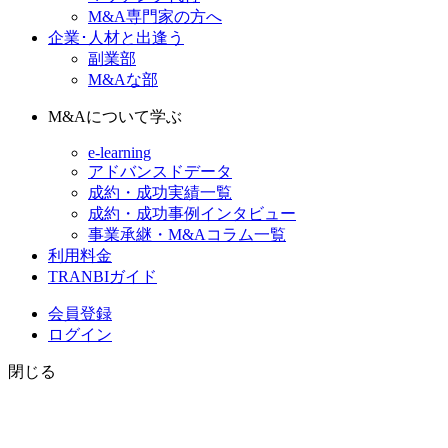
M&A専門家の方へ
企業･人材と出逢う
副業部
M&Aな部
M&Aについて学ぶ
e-learning
アドバンスドデータ
成約・成功実績一覧
成約・成功事例インタビュー
事業承継・M&Aコラム一覧
利用料金
TRANBIガイド
会員登録
ログイン
閉じる