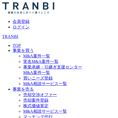
会員登録
ログイン
TRANBI
TOP
事業を買う
M&A案件一覧
実名M&A案件一覧
事業承継・引継ぎ支援センター
M&A案件一覧
買いニーズ登録
M&A相談サービス一覧
事業を売る
売却交渉オファー
売却案件登録
株式価値算定
M&A相談サービス一覧
マッチング代行