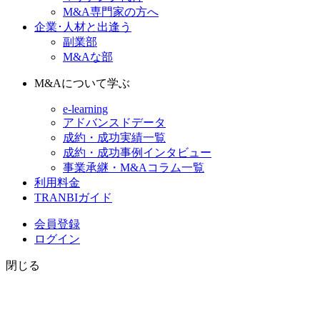
M&A専門家の方へ
企業･人材と出逢う
副業部
M&Aな部
M&Aについて学ぶ
e-learning
アドバンスドデータ
成約・成功実績一覧
成約・成功事例インタビュー
事業承継・M&Aコラム一覧
利用料金
TRANBIガイド
会員登録
ログイン
閉じる