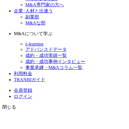
M&A専門家の方へ
企業･人材と出逢う
副業部
M&Aな部
M&Aについて学ぶ
e-learning
アドバンスドデータ
成約・成功実績一覧
成約・成功事例インタビュー
事業承継・M&Aコラム一覧
利用料金
TRANBIガイド
会員登録
ログイン
閉じる