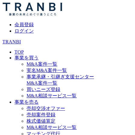
会員登録
ログイン
TRANBI
TOP
事業を買う
M&A案件一覧
実名M&A案件一覧
事業承継・引継ぎ支援センター
M&A案件一覧
買いニーズ登録
M&A相談サービス一覧
事業を売る
売却交渉オファー
売却案件登録
株式価値算定
M&A相談サービス一覧
マッチング代行