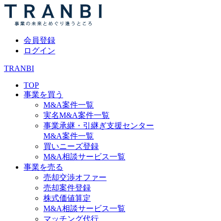
会員登録
ログイン
TRANBI
TOP
事業を買う
M&A案件一覧
実名M&A案件一覧
事業承継・引継ぎ支援センター
M&A案件一覧
買いニーズ登録
M&A相談サービス一覧
事業を売る
売却交渉オファー
売却案件登録
株式価値算定
M&A相談サービス一覧
マッチング代行