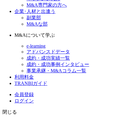
M&A専門家の方へ
企業･人材と出逢う
副業部
M&Aな部
M&Aについて学ぶ
e-learning
アドバンスドデータ
成約・成功実績一覧
成約・成功事例インタビュー
事業承継・M&Aコラム一覧
利用料金
TRANBIガイド
会員登録
ログイン
閉じる