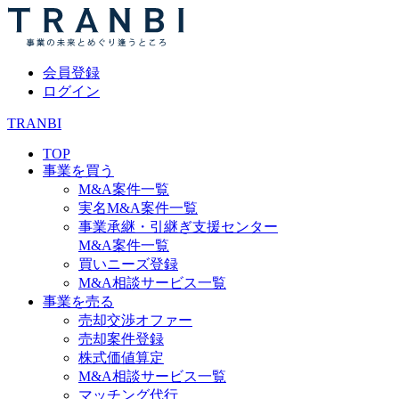
会員登録
ログイン
TRANBI
TOP
事業を買う
M&A案件一覧
実名M&A案件一覧
事業承継・引継ぎ支援センター
M&A案件一覧
買いニーズ登録
M&A相談サービス一覧
事業を売る
売却交渉オファー
売却案件登録
株式価値算定
M&A相談サービス一覧
マッチング代行