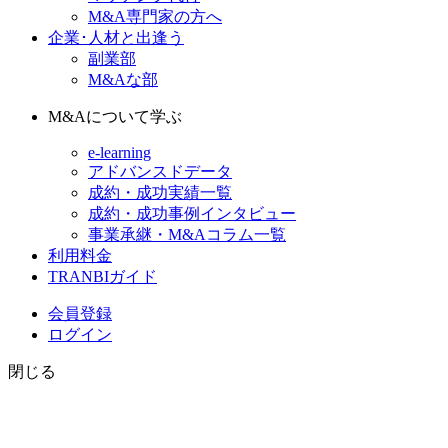
M&A専門家の方へ
企業･人材と出逢う
副業部
M&Aな部
M&Aについて学ぶ
e-learning
アドバンスドデータ
成約・成功実績一覧
成約・成功事例インタビュー
事業承継・M&Aコラム一覧
利用料金
TRANBIガイド
会員登録
ログイン
閉じる