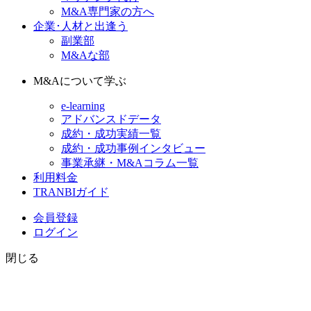
M&A専門家の方へ
企業･人材と出逢う
副業部
M&Aな部
M&Aについて学ぶ
e-learning
アドバンスドデータ
成約・成功実績一覧
成約・成功事例インタビュー
事業承継・M&Aコラム一覧
利用料金
TRANBIガイド
会員登録
ログイン
閉じる