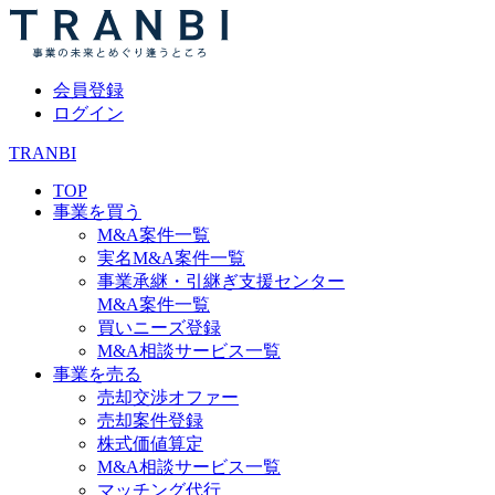
会員登録
ログイン
TRANBI
TOP
事業を買う
M&A案件一覧
実名M&A案件一覧
事業承継・引継ぎ支援センター
M&A案件一覧
買いニーズ登録
M&A相談サービス一覧
事業を売る
売却交渉オファー
売却案件登録
株式価値算定
M&A相談サービス一覧
マッチング代行