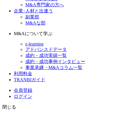
M&A専門家の方へ
企業･人材と出逢う
副業部
M&Aな部
M&Aについて学ぶ
e-learning
アドバンスドデータ
成約・成功実績一覧
成約・成功事例インタビュー
事業承継・M&Aコラム一覧
利用料金
TRANBIガイド
会員登録
ログイン
閉じる