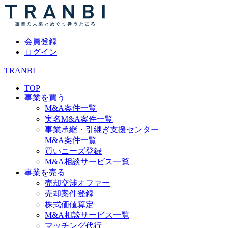
会員登録
ログイン
TRANBI
TOP
事業を買う
M&A案件一覧
実名M&A案件一覧
事業承継・引継ぎ支援センター
M&A案件一覧
買いニーズ登録
M&A相談サービス一覧
事業を売る
売却交渉オファー
売却案件登録
株式価値算定
M&A相談サービス一覧
マッチング代行