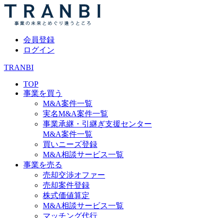
会員登録
ログイン
TRANBI
TOP
事業を買う
M&A案件一覧
実名M&A案件一覧
事業承継・引継ぎ支援センター
M&A案件一覧
買いニーズ登録
M&A相談サービス一覧
事業を売る
売却交渉オファー
売却案件登録
株式価値算定
M&A相談サービス一覧
マッチング代行