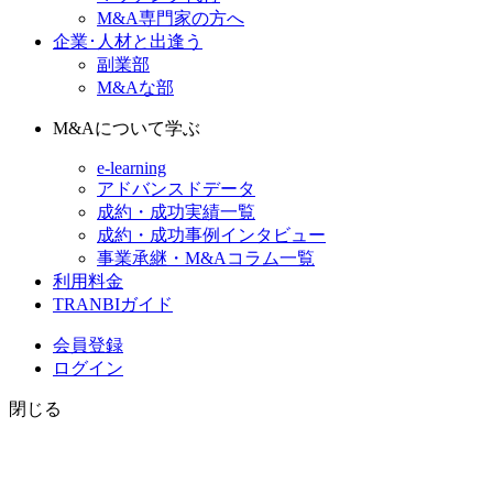
M&A専門家の方へ
企業･人材と出逢う
副業部
M&Aな部
M&Aについて学ぶ
e-learning
アドバンスドデータ
成約・成功実績一覧
成約・成功事例インタビュー
事業承継・M&Aコラム一覧
利用料金
TRANBIガイド
会員登録
ログイン
閉じる