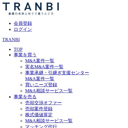
会員登録
ログイン
TRANBI
TOP
事業を買う
M&A案件一覧
実名M&A案件一覧
事業承継・引継ぎ支援センター
M&A案件一覧
買いニーズ登録
M&A相談サービス一覧
事業を売る
売却交渉オファー
売却案件登録
株式価値算定
M&A相談サービス一覧
マッチング代行