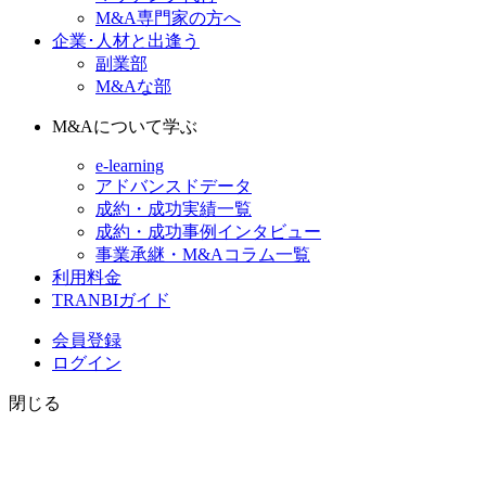
M&A専門家の方へ
企業･人材と出逢う
副業部
M&Aな部
M&Aについて学ぶ
e-learning
アドバンスドデータ
成約・成功実績一覧
成約・成功事例インタビュー
事業承継・M&Aコラム一覧
利用料金
TRANBIガイド
会員登録
ログイン
閉じる