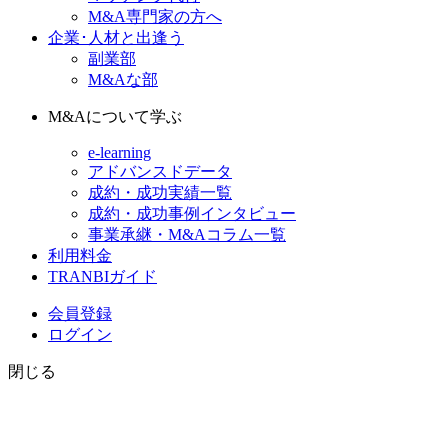
M&A専門家の方へ
企業･人材と出逢う
副業部
M&Aな部
M&Aについて学ぶ
e-learning
アドバンスドデータ
成約・成功実績一覧
成約・成功事例インタビュー
事業承継・M&Aコラム一覧
利用料金
TRANBIガイド
会員登録
ログイン
閉じる