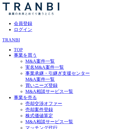
会員登録
ログイン
TRANBI
TOP
事業を買う
M&A案件一覧
実名M&A案件一覧
事業承継・引継ぎ支援センター
M&A案件一覧
買いニーズ登録
M&A相談サービス一覧
事業を売る
売却交渉オファー
売却案件登録
株式価値算定
M&A相談サービス一覧
マッチング代行