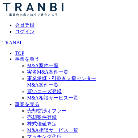
会員登録
ログイン
TRANBI
TOP
事業を買う
M&A案件一覧
実名M&A案件一覧
事業承継・引継ぎ支援センター
M&A案件一覧
買いニーズ登録
M&A相談サービス一覧
事業を売る
売却交渉オファー
売却案件登録
株式価値算定
M&A相談サービス一覧
マッチング代行