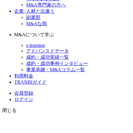
M&A専門家の方へ
企業･人材と出逢う
副業部
M&Aな部
M&Aについて学ぶ
e-learning
アドバンスドデータ
成約・成功実績一覧
成約・成功事例インタビュー
事業承継・M&Aコラム一覧
利用料金
TRANBIガイド
会員登録
ログイン
閉じる