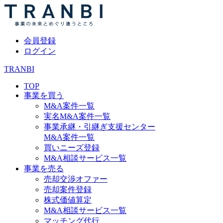
会員登録
ログイン
TRANBI
TOP
事業を買う
M&A案件一覧
実名M&A案件一覧
事業承継・引継ぎ支援センター
M&A案件一覧
買いニーズ登録
M&A相談サービス一覧
事業を売る
売却交渉オファー
売却案件登録
株式価値算定
M&A相談サービス一覧
マッチング代行