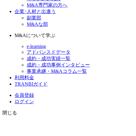
M&A専門家の方へ
企業･人材と出逢う
副業部
M&Aな部
M&Aについて学ぶ
e-learning
アドバンスドデータ
成約・成功実績一覧
成約・成功事例インタビュー
事業承継・M&Aコラム一覧
利用料金
TRANBIガイド
会員登録
ログイン
閉じる