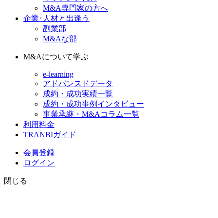
M&A専門家の方へ
企業･人材と出逢う
副業部
M&Aな部
M&Aについて学ぶ
e-learning
アドバンスドデータ
成約・成功実績一覧
成約・成功事例インタビュー
事業承継・M&Aコラム一覧
利用料金
TRANBIガイド
会員登録
ログイン
閉じる