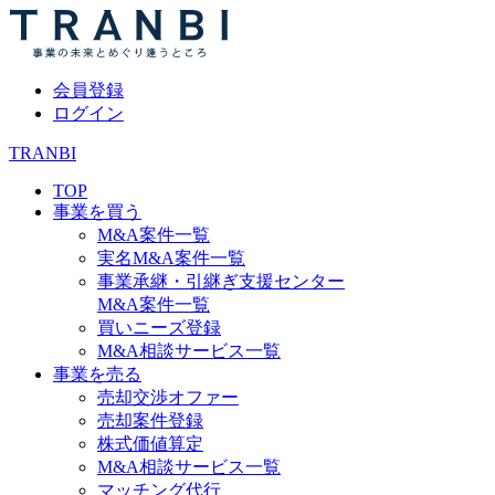
会員登録
ログイン
TRANBI
TOP
事業を買う
M&A案件一覧
実名M&A案件一覧
事業承継・引継ぎ支援センター
M&A案件一覧
買いニーズ登録
M&A相談サービス一覧
事業を売る
売却交渉オファー
売却案件登録
株式価値算定
M&A相談サービス一覧
マッチング代行