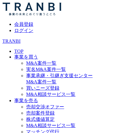
会員登録
ログイン
TRANBI
TOP
事業を買う
M&A案件一覧
実名M&A案件一覧
事業承継・引継ぎ支援センター
M&A案件一覧
買いニーズ登録
M&A相談サービス一覧
事業を売る
売却交渉オファー
売却案件登録
株式価値算定
M&A相談サービス一覧
マッチング代行