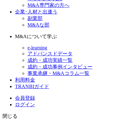
M&A専門家の方へ
企業･人材と出逢う
副業部
M&Aな部
M&Aについて学ぶ
e-learning
アドバンスドデータ
成約・成功実績一覧
成約・成功事例インタビュー
事業承継・M&Aコラム一覧
利用料金
TRANBIガイド
会員登録
ログイン
閉じる