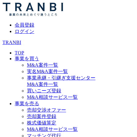
会員登録
ログイン
TRANBI
TOP
事業を買う
M&A案件一覧
実名M&A案件一覧
事業承継・引継ぎ支援センター
M&A案件一覧
買いニーズ登録
M&A相談サービス一覧
事業を売る
売却交渉オファー
売却案件登録
株式価値算定
M&A相談サービス一覧
マッチング代行