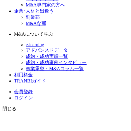
M&A専門家の方へ
企業･人材と出逢う
副業部
M&Aな部
M&Aについて学ぶ
e-learning
アドバンスドデータ
成約・成功実績一覧
成約・成功事例インタビュー
事業承継・M&Aコラム一覧
利用料金
TRANBIガイド
会員登録
ログイン
閉じる