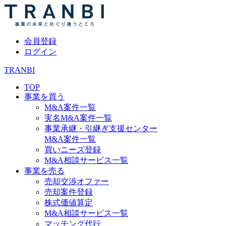
会員登録
ログイン
TRANBI
TOP
事業を買う
M&A案件一覧
実名M&A案件一覧
事業承継・引継ぎ支援センター
M&A案件一覧
買いニーズ登録
M&A相談サービス一覧
事業を売る
売却交渉オファー
売却案件登録
株式価値算定
M&A相談サービス一覧
マッチング代行