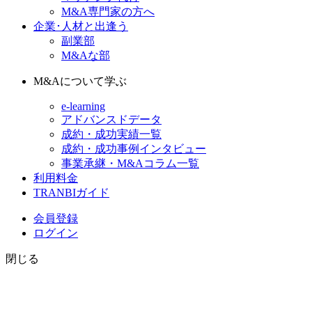
M&A専門家の方へ
企業･人材と出逢う
副業部
M&Aな部
M&Aについて学ぶ
e-learning
アドバンスドデータ
成約・成功実績一覧
成約・成功事例インタビュー
事業承継・M&Aコラム一覧
利用料金
TRANBIガイド
会員登録
ログイン
閉じる