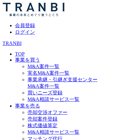
会員登録
ログイン
TRANBI
TOP
事業を買う
M&A案件一覧
実名M&A案件一覧
事業承継・引継ぎ支援センター
M&A案件一覧
買いニーズ登録
M&A相談サービス一覧
事業を売る
売却交渉オファー
売却案件登録
株式価値算定
M&A相談サービス一覧
マッチング代行