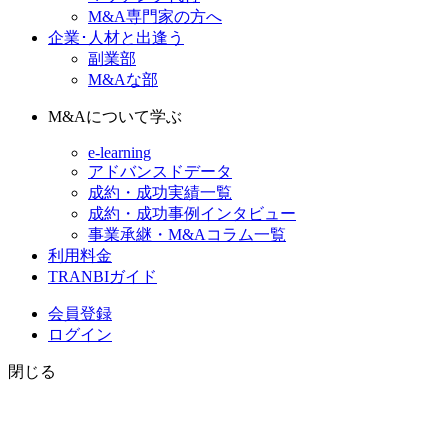
M&A専門家の方へ
企業･人材と出逢う
副業部
M&Aな部
M&Aについて学ぶ
e-learning
アドバンスドデータ
成約・成功実績一覧
成約・成功事例インタビュー
事業承継・M&Aコラム一覧
利用料金
TRANBIガイド
会員登録
ログイン
閉じる