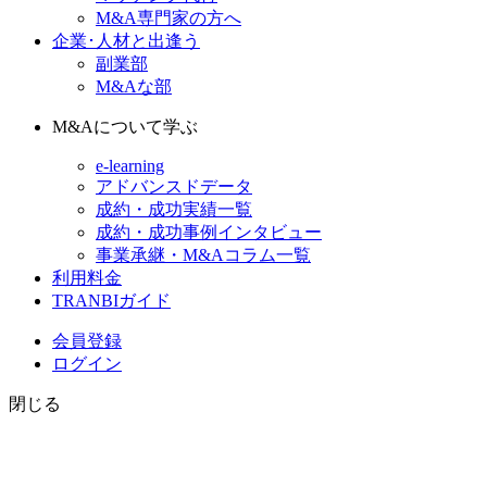
M&A専門家の方へ
企業･人材と出逢う
副業部
M&Aな部
M&Aについて学ぶ
e-learning
アドバンスドデータ
成約・成功実績一覧
成約・成功事例インタビュー
事業承継・M&Aコラム一覧
利用料金
TRANBIガイド
会員登録
ログイン
閉じる