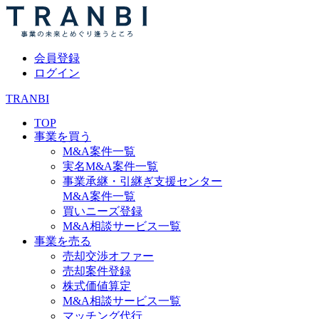
会員登録
ログイン
TRANBI
TOP
事業を買う
M&A案件一覧
実名M&A案件一覧
事業承継・引継ぎ支援センター
M&A案件一覧
買いニーズ登録
M&A相談サービス一覧
事業を売る
売却交渉オファー
売却案件登録
株式価値算定
M&A相談サービス一覧
マッチング代行