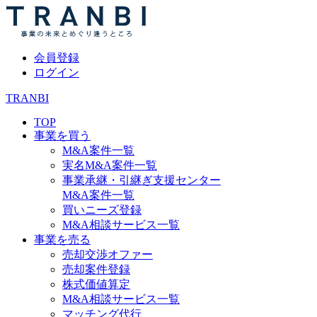
会員登録
ログイン
TRANBI
TOP
事業を買う
M&A案件一覧
実名M&A案件一覧
事業承継・引継ぎ支援センター
M&A案件一覧
買いニーズ登録
M&A相談サービス一覧
事業を売る
売却交渉オファー
売却案件登録
株式価値算定
M&A相談サービス一覧
マッチング代行