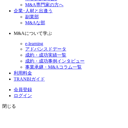
M&A専門家の方へ
企業･人材と出逢う
副業部
M&Aな部
M&Aについて学ぶ
e-learning
アドバンスドデータ
成約・成功実績一覧
成約・成功事例インタビュー
事業承継・M&Aコラム一覧
利用料金
TRANBIガイド
会員登録
ログイン
閉じる