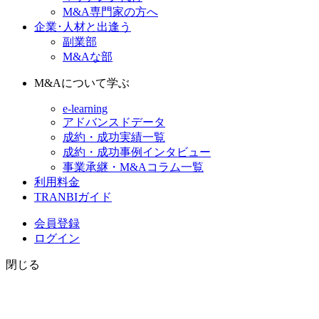
M&A専門家の方へ
企業･人材と出逢う
副業部
M&Aな部
M&Aについて学ぶ
e-learning
アドバンスドデータ
成約・成功実績一覧
成約・成功事例インタビュー
事業承継・M&Aコラム一覧
利用料金
TRANBIガイド
会員登録
ログイン
閉じる