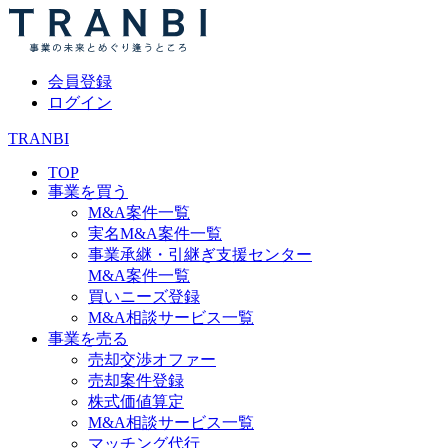
会員登録
ログイン
TRANBI
TOP
事業を買う
M&A案件一覧
実名M&A案件一覧
事業承継・引継ぎ支援センター
M&A案件一覧
買いニーズ登録
M&A相談サービス一覧
事業を売る
売却交渉オファー
売却案件登録
株式価値算定
M&A相談サービス一覧
マッチング代行