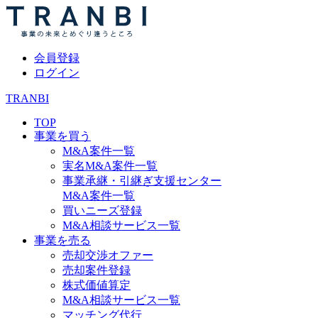
会員登録
ログイン
TRANBI
TOP
事業を買う
M&A案件一覧
実名M&A案件一覧
事業承継・引継ぎ支援センター
M&A案件一覧
買いニーズ登録
M&A相談サービス一覧
事業を売る
売却交渉オファー
売却案件登録
株式価値算定
M&A相談サービス一覧
マッチング代行