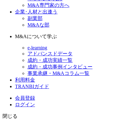
M&A専門家の方へ
企業･人材と出逢う
副業部
M&Aな部
M&Aについて学ぶ
e-learning
アドバンスドデータ
成約・成功実績一覧
成約・成功事例インタビュー
事業承継・M&Aコラム一覧
利用料金
TRANBIガイド
会員登録
ログイン
閉じる