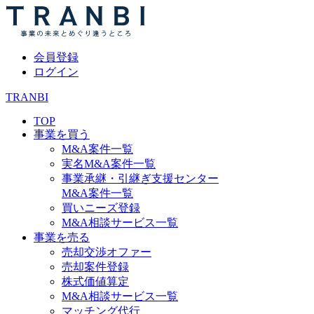
会員登録
ログイン
TRANBI
TOP
事業を買う
M&A案件一覧
実名M&A案件一覧
事業承継・引継ぎ支援センター
M&A案件一覧
買いニーズ登録
M&A相談サービス一覧
事業を売る
売却交渉オファー
売却案件登録
株式価値算定
M&A相談サービス一覧
マッチング代行