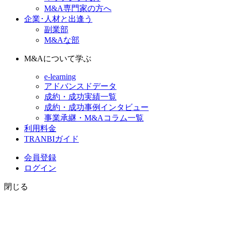
M&A専門家の方へ
企業･人材と出逢う
副業部
M&Aな部
M&Aについて学ぶ
e-learning
アドバンスドデータ
成約・成功実績一覧
成約・成功事例インタビュー
事業承継・M&Aコラム一覧
利用料金
TRANBIガイド
会員登録
ログイン
閉じる