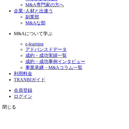
M&A専門家の方へ
企業･人材と出逢う
副業部
M&Aな部
M&Aについて学ぶ
e-learning
アドバンスドデータ
成約・成功実績一覧
成約・成功事例インタビュー
事業承継・M&Aコラム一覧
利用料金
TRANBIガイド
会員登録
ログイン
閉じる