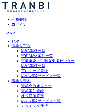
会員登録
ログイン
TRANBI
TOP
事業を買う
M&A案件一覧
実名M&A案件一覧
事業承継・引継ぎ支援センター
M&A案件一覧
買いニーズ登録
M&A相談サービス一覧
事業を売る
売却交渉オファー
売却案件登録
株式価値算定
M&A相談サービス一覧
マッチング代行