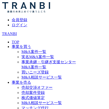
会員登録
ログイン
TRANBI
TOP
事業を買う
M&A案件一覧
実名M&A案件一覧
事業承継・引継ぎ支援センター
M&A案件一覧
買いニーズ登録
M&A相談サービス一覧
事業を売る
売却交渉オファー
売却案件登録
株式価値算定
M&A相談サービス一覧
マッチング代行