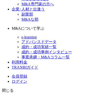
M&A専門家の方へ
企業･人材と出逢う
副業部
M&Aな部
M&Aについて学ぶ
e-learning
アドバンスドデータ
成約・成功実績一覧
成約・成功事例インタビュー
事業承継・M&Aコラム一覧
利用料金
TRANBIガイド
会員登録
ログイン
閉じる