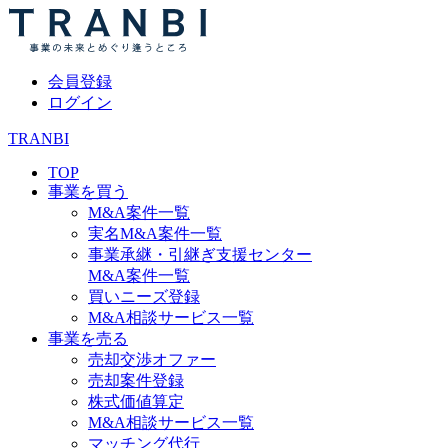
会員登録
ログイン
TRANBI
TOP
事業を買う
M&A案件一覧
実名M&A案件一覧
事業承継・引継ぎ支援センター
M&A案件一覧
買いニーズ登録
M&A相談サービス一覧
事業を売る
売却交渉オファー
売却案件登録
株式価値算定
M&A相談サービス一覧
マッチング代行