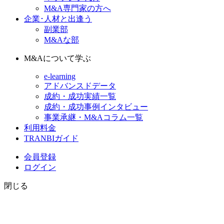
M&A専門家の方へ
企業･人材と出逢う
副業部
M&Aな部
M&Aについて学ぶ
e-learning
アドバンスドデータ
成約・成功実績一覧
成約・成功事例インタビュー
事業承継・M&Aコラム一覧
利用料金
TRANBIガイド
会員登録
ログイン
閉じる