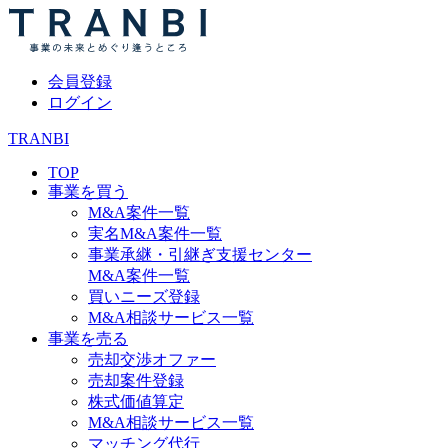
会員登録
ログイン
TRANBI
TOP
事業を買う
M&A案件一覧
実名M&A案件一覧
事業承継・引継ぎ支援センター
M&A案件一覧
買いニーズ登録
M&A相談サービス一覧
事業を売る
売却交渉オファー
売却案件登録
株式価値算定
M&A相談サービス一覧
マッチング代行