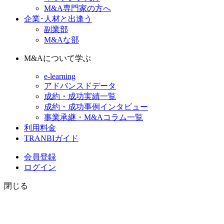
M&A専門家の方へ
企業･人材と出逢う
副業部
M&Aな部
M&Aについて学ぶ
e-learning
アドバンスドデータ
成約・成功実績一覧
成約・成功事例インタビュー
事業承継・M&Aコラム一覧
利用料金
TRANBIガイド
会員登録
ログイン
閉じる