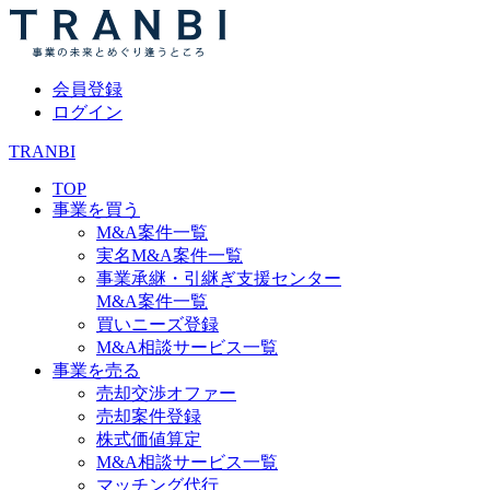
会員登録
ログイン
TRANBI
TOP
事業を買う
M&A案件一覧
実名M&A案件一覧
事業承継・引継ぎ支援センター
M&A案件一覧
買いニーズ登録
M&A相談サービス一覧
事業を売る
売却交渉オファー
売却案件登録
株式価値算定
M&A相談サービス一覧
マッチング代行