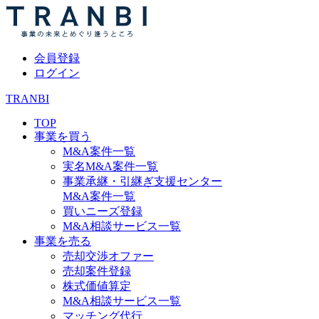
会員登録
ログイン
TRANBI
TOP
事業を買う
M&A案件一覧
実名M&A案件一覧
事業承継・引継ぎ支援センター
M&A案件一覧
買いニーズ登録
M&A相談サービス一覧
事業を売る
売却交渉オファー
売却案件登録
株式価値算定
M&A相談サービス一覧
マッチング代行