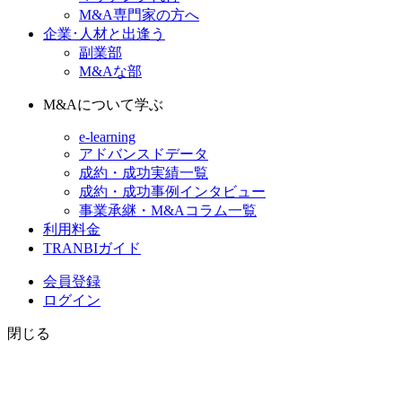
M&A専門家の方へ
企業･人材と出逢う
副業部
M&Aな部
M&Aについて学ぶ
e-learning
アドバンスドデータ
成約・成功実績一覧
成約・成功事例インタビュー
事業承継・M&Aコラム一覧
利用料金
TRANBIガイド
会員登録
ログイン
閉じる