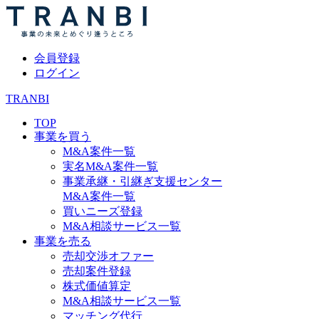
会員登録
ログイン
TRANBI
TOP
事業を買う
M&A案件一覧
実名M&A案件一覧
事業承継・引継ぎ支援センター
M&A案件一覧
買いニーズ登録
M&A相談サービス一覧
事業を売る
売却交渉オファー
売却案件登録
株式価値算定
M&A相談サービス一覧
マッチング代行