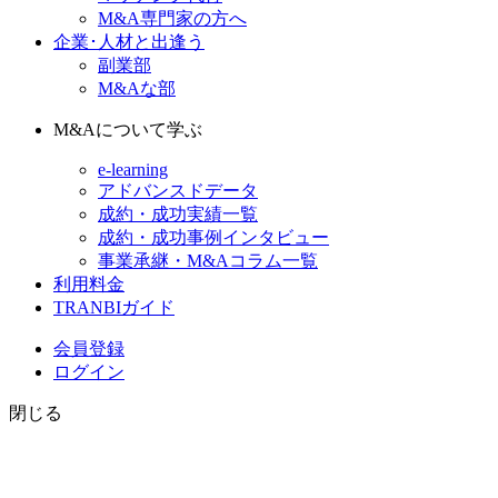
M&A専門家の方へ
企業･人材と出逢う
副業部
M&Aな部
M&Aについて学ぶ
e-learning
アドバンスドデータ
成約・成功実績一覧
成約・成功事例インタビュー
事業承継・M&Aコラム一覧
利用料金
TRANBIガイド
会員登録
ログイン
閉じる