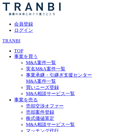
会員登録
ログイン
TRANBI
TOP
事業を買う
M&A案件一覧
実名M&A案件一覧
事業承継・引継ぎ支援センター
M&A案件一覧
買いニーズ登録
M&A相談サービス一覧
事業を売る
売却交渉オファー
売却案件登録
株式価値算定
M&A相談サービス一覧
マッチング代行