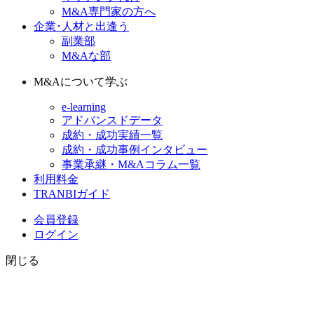
M&A専門家の方へ
企業･人材と出逢う
副業部
M&Aな部
M&Aについて学ぶ
e-learning
アドバンスドデータ
成約・成功実績一覧
成約・成功事例インタビュー
事業承継・M&Aコラム一覧
利用料金
TRANBIガイド
会員登録
ログイン
閉じる